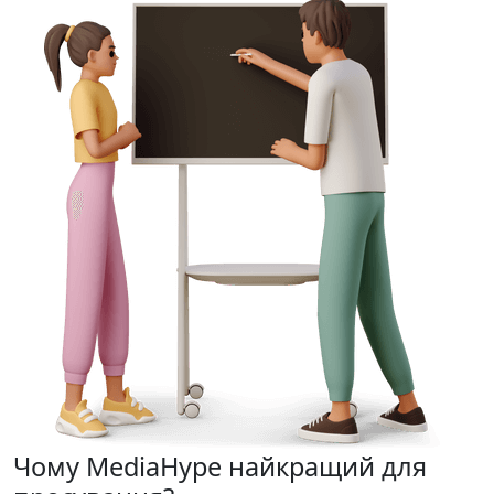
Чому MediaHype
найкращий для