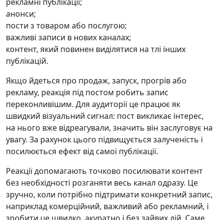
рекламні публікації;
анонси;
пости з товаром або послугою;
важливі записи в нових каналах;
контент, який повинен виділятися на тлі інших
публікацій.
Якщо йдеться про продаж, запуск, прогрів або
рекламу, реакція під постом робить запис
переконливішим. Для аудиторії це працює як
швидкий візуальний сигнал: пост викликає інтерес,
на нього вже відреагували, значить він заслуговує на
увагу. За рахунок цього підвищується залученість і
посилюється ефект від самої публікації.
Реакції допомагають точково посилювати контент
без необхідності розганяти весь канал одразу. Це
зручно, коли потрібно підтримати конкретний запис,
наприклад комерційний, важливий або рекламний, і
зробити це швидко, акуратно і без зайвих дій. Саме