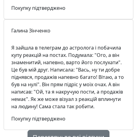
Покупку підтверджено
Галина Зінченко
Я зайшла в телеграм до астролога і побачила
купу реакцій на постах. Подумала: "Ого, а він
знаменитий, напевно, варто його послухати".
Це був мій друг. Написала: "Вась, ну ти добре
піднявся, продажів напевно багато! Вітаю, а то
був на нулі". Він прям підріс у моїх очах. А він
написав: "Ой, та я накручую пости, а продажів
немає". Як же може візуал з реакцій вплинути
на людину! Сама стала так робити.
Покупку підтверджено