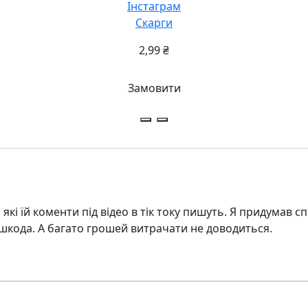
Інстаграм
Скарги
2,99
₴
Замовити
 які їй коменти під відео в тік току пишуть. Я придумав сп
е шкода. А багато грошей витрачати не доводиться.