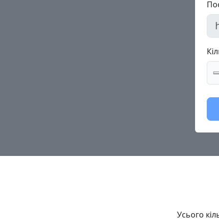
По
Кіл
Усього кіл