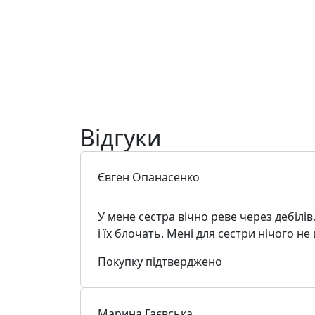
Відгуки
Євген Опанасенко
У мене сестра вічно реве через дебілів,
і їх блочать. Мені для сестри нічого н
Покупку підтверджено
Марина Гаєвська