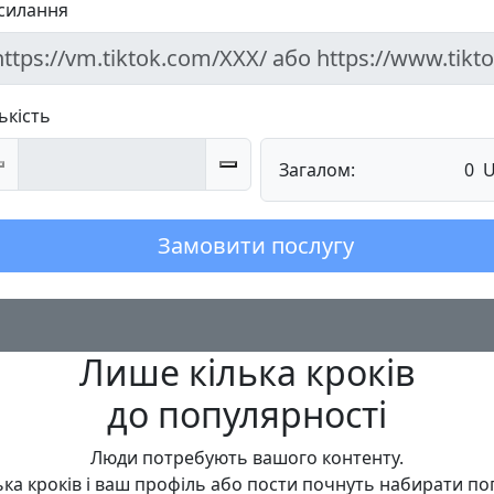
силання
ькість
Загалом:
0
Замовити послугу
Лише кілька кроків
до популярності
Люди потребують вашого контенту.
ька кроків і ваш профіль або пости почнуть набирати по