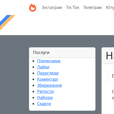
Інстаграм
Тік Ток
Телеграм
Ют
Н
Послуги
Підписники
HOT
Лайки
Перегляди
Коментарі
Збереження
Репости
Набори
Скарги