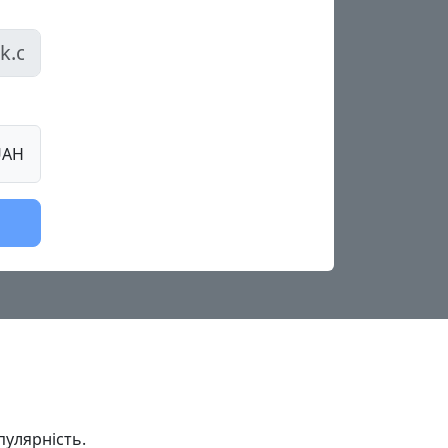
UAH
пулярність.