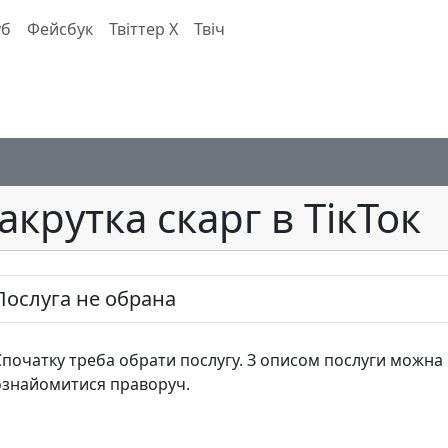
уб
Фейсбук
Твіттер X
Твіч
акрутка скарг в ТікТок
Послуга не обрана
Спочатку треба обрати послугу. З описом послуги можна
ознайомитися праворуч.