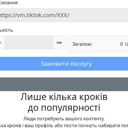
силання
ькість
Загалом:
0
Замовити послугу
Лише кілька кроків
до популярності
Люди потребують вашого контенту.
ька кроків і ваш профіль або пости почнуть набирати по