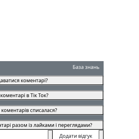
База знань
аватися коментарі?
оментарі в Тік Ток?
 коментарів списалася?
арі разом із лайками і переглядами?
Додати відгук