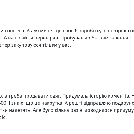
 своє его. А для мене - це спосіб заробітку. Я створюю ш
. А ваш сайт я перевіряв. Пробував дрібні замовлення р
епер закуповуюся тільки у вас.
но, а треба продавати одяг. Придумала історію коментів. 
0. І знаю, що це накрутка. А решті відправляю подаруно
ки налетять. Але було кілька разів, доводилося придумува
іс!