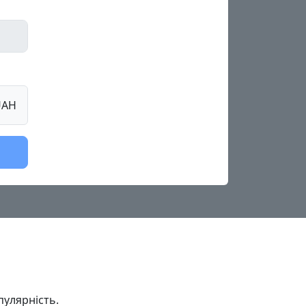
UAH
пулярність.