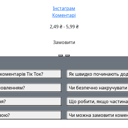
Інстаграм
Коментарі
2,49
₴
-
5,99
₴
Замовити
коментарів Тік Ток?
Як швидко починають дод
амовленням?
Чи безпечно накручувати к
ня?
Що робити, якщо частина
вою?
Чи можна замовити комент