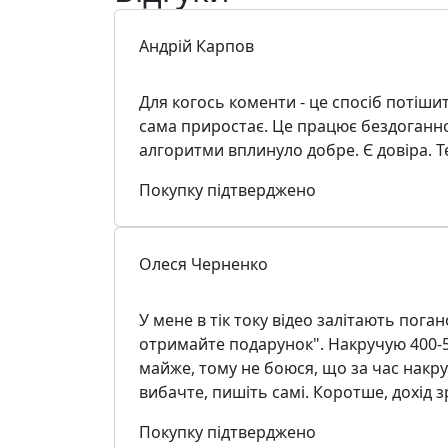
Андрій Карпов
Для когось коменти - це спосіб потішити
сама приростає. Це працює бездоганно
алгоритми вплинуло добре. Є довіра. Т
Покупку підтверджено
Олеся Черненко
У мене в тік току відео залітають пога
отримайте подарунок". Накручую 400-50
майже, тому не боюся, що за час накрут
вибачте, пишіть самі. Коротше, дохід зр
Покупку підтверджено