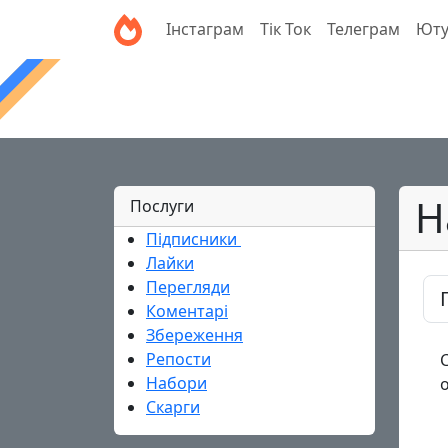
Інстаграм
Тік Ток
Телеграм
Ют
Н
Послуги
Підписники
HOT
Лайки
Перегляди
Коментарі
Збереження
Репости
Набори
Скарги