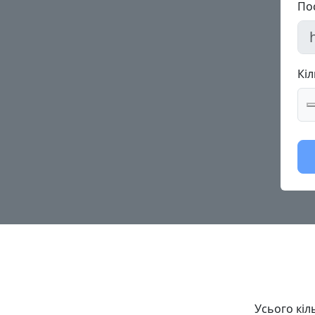
По
Кіл
Усього кіл