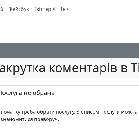
уб
Фейсбук
Твіттер X
Твіч
акрутка коментарів в Ті
Послуга не обрана
Спочатку треба обрати послугу. З описом послуги можна
ознайомитися праворуч.