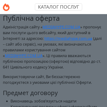
КАТАЛОГ ПОСЛУГ
Публічна оферта
Адміністрація сайту «
MEDIAHYPE.COM.UA
» пропонує
вам послуги цього вебсайту, який доступний в
Інтернеті за адресою:
https://mediahype.com.ua
(далі
– сайт або сервіс), на умовах, які визначаються
правилами користування сайтом
«
MEDIAHYPE.COM.UA
». Ці правила вважаються
публічною пропозицією (офертою) відповідно до ст.
641 Цивільного кодексу України.
Використовуючи сайт, Ви беззастережно
погоджуєтеся з умовами цієї публічної Оферти.
Предмет договору
Виконавець зобов’язується надати
Користувачеві послуги у сфері інформаційних